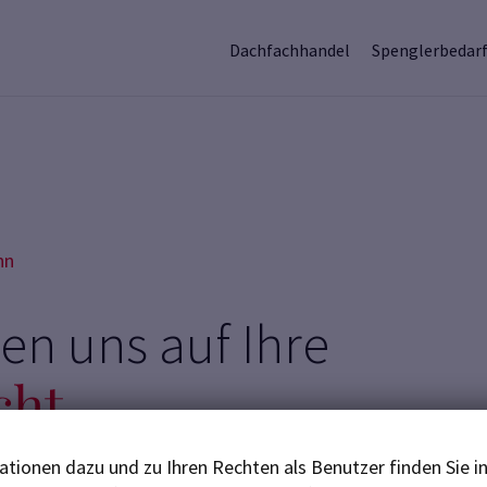
Dachfachhandel
Spenglerbedar
nn
uen uns auf Ihre
cht.
tionen dazu und zu Ihren Rechten als Benutzer finden Sie i