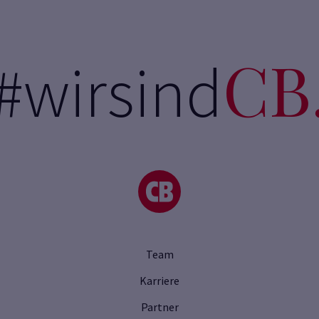
CB
#wirsind
Team
Karriere
Partner