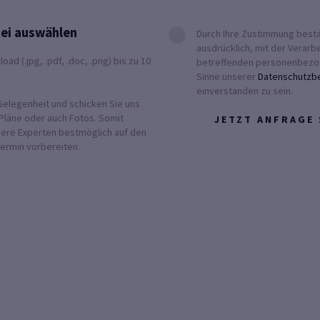
ei auswählen
Durch Ihre Zustimmung bestä
ausdrücklich, mit der Verarb
d (.jpg, .pdf, .doc, .png) bis zu 10
betreffenden personenbezo
Sinne unserer
Datenschutzb
einverstanden zu sein.
Gelegenheit und schicken Sie uns
Pläne oder auch Fotos. Somit
JETZT ANFRAGE
sere Experten bestmöglich auf den
rmin vorbereiten.